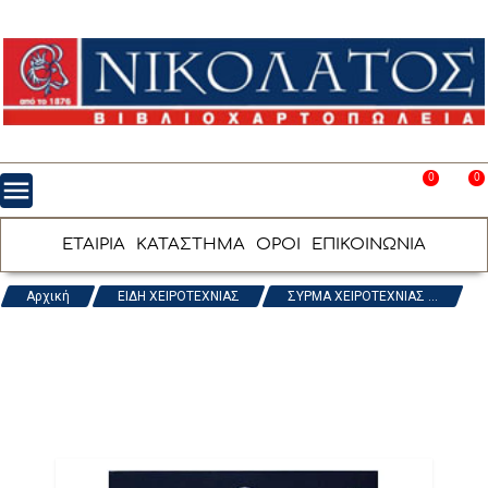
0
0
menu
favorite_border
shopping_cart
ΕΤΑΙΡΙΑ
ΚΑΤΑΣΤΗΜΑ
ΟΡΟΙ
ΕΠΙΚΟΙΝΩΝΙΑ
Αρχική
ΕΙΔΗ ΧΕΙΡΟΤΕΧΝΙΑΣ
ΣΥΡΜΑ ΧΕΙΡΟΤΕΧΝΙΑΣ ...