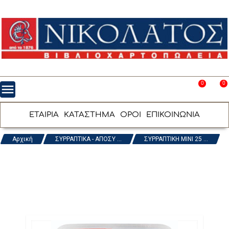
0
0
menu
favorite_border
shopping_cart
ΕΤΑΙΡΙΑ
ΚΑΤΑΣΤΗΜΑ
ΟΡΟΙ
ΕΠΙΚΟΙΝΩΝΙΑ
Αρχική
ΣΥΡΡΑΠΤΙΚΑ - ΑΠΟΣΥ ...
ΣΥΡΡΑΠΤΙΚΗ ΜΙΝΙ 25 ...