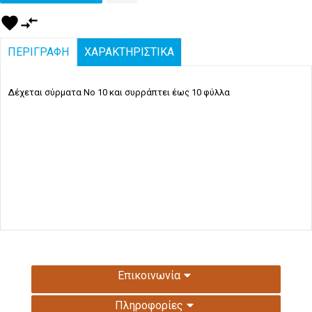
favorite
compare_arrows
ΠΕΡΙΓΡΑΦΗ
ΧΑΡΑΚΤΗΡΙΣΤΙΚΑ
Δέχεται σύρματα Νο 10 και συρράπτει έως 10 φύλλα
Επικοινωνία
Πληροφορίες