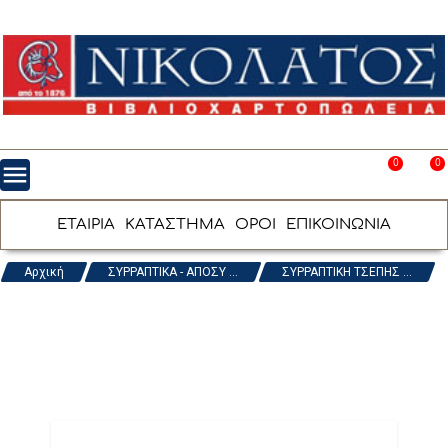
0
0
menu
favorite_border
shopping_cart
ΕΤΑΙΡΙΑ
ΚΑΤΑΣΤΗΜΑ
ΟΡΟΙ
ΕΠΙΚΟΙΝΩΝΙΑ
Αρχική
ΣΥΡΡΑΠΤΙΚΑ - ΑΠΟΣΥ ...
ΣΥΡΡΑΠΤΙΚΗ ΤΣΕΠΗΣ ...