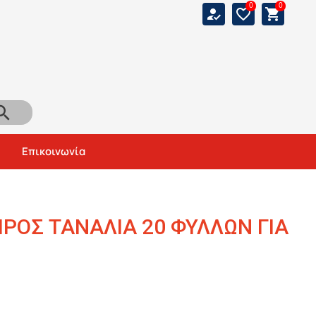
0
0
how_to_reg
favorite_border
shopping_cart
arch
Αναζήτηση
Επικοινωνία
ΙΡΟΣ ΤΑΝΑΛΙΑ 20 ΦΥΛΛΩΝ ΓΙΑ