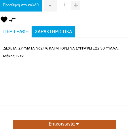
-
+
Προσθήκη στο καλάθι
favorite
compare_arrows
ΠΕΡΙΓΡΑΦΗ
ΧΑΡΑΚΤΗΡΙΣΤΙΚΑ
ΔΕΧΕΤΑΙ ΣΥΡΜΑΤΑ Νο24/6 ΚΑΙ ΜΠΟΡΕΙ ΝΑ ΣΥΡΡΑΨΕΙ ΕΩΣ 30 ΦΥΛΛΑ.
Μήκος 12εκ
Επικοινωνία