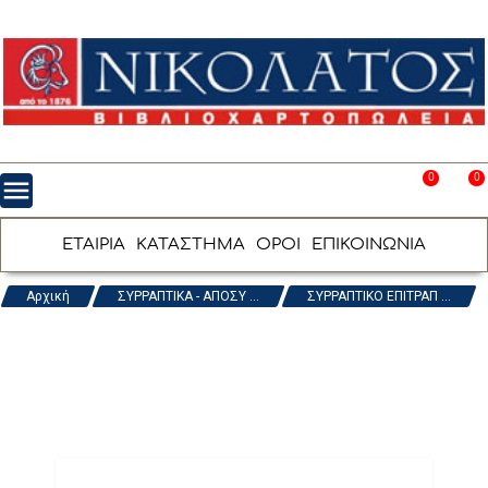
0
0
menu
favorite_border
shopping_cart
ΕΤΑΙΡΙΑ
ΚΑΤΑΣΤΗΜΑ
ΟΡΟΙ
ΕΠΙΚΟΙΝΩΝΙΑ
Αρχική
ΣΥΡΡΑΠΤΙΚΑ - ΑΠΟΣΥ ...
ΣΥΡΡΑΠΤΙΚΟ ΕΠΙΤΡΑΠ ...