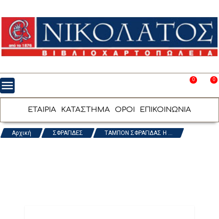
0
0
menu
favorite_border
shopping_cart
ΕΤΑΙΡΙΑ
ΚΑΤΑΣΤΗΜΑ
ΟΡΟΙ
ΕΠΙΚΟΙΝΩΝΙΑ
Αρχική
ΣΦΡΑΓΙΔΕΣ
ΤΑΜΠΟΝ ΣΦΡΑΓΙΔΑΣ H ...