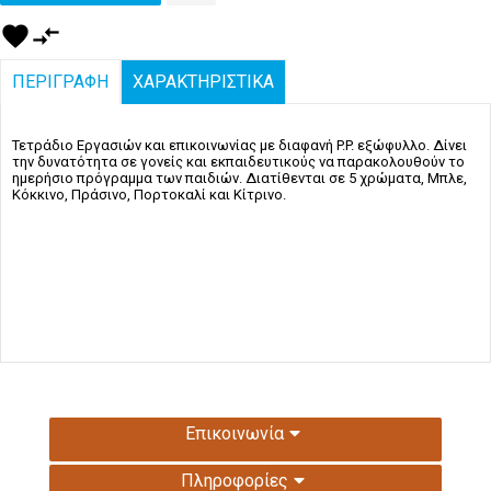
favorite
compare_arrows
ΠΕΡΙΓΡΑΦΗ
ΧΑΡΑΚΤΗΡΙΣΤΙΚΑ
Τετράδιο Εργασιών και επικοινωνίας με διαφανή P.P. εξώφυλλο. Δίνει
την δυνατότητα σε γονείς και εκπαιδευτικούς να παρακολουθούν το
ημερήσιο πρόγραμμα των παιδιών. Διατίθενται σε 5 χρώματα, Μπλε,
Κόκκινο, Πράσινο, Πορτοκαλί και Κίτρινο.
Επικοινωνία
Πληροφορίες