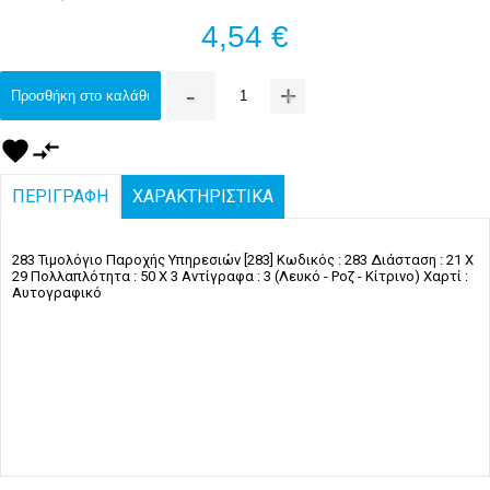
4,54 €
-
+
Προσθήκη στο καλάθι
favorite
compare_arrows
ΠΕΡΙΓΡΑΦΗ
ΧΑΡΑΚΤΗΡΙΣΤΙΚΑ
283 Τιμολόγιο Παροχής Υπηρεσιών [283] Κωδικός : 283 Διάσταση : 21 X
29 Πολλαπλότητα : 50 X 3 Αντίγραφα : 3 (Λευκό - Ροζ - Κίτρινο) Χαρτί :
Αυτογραφικό