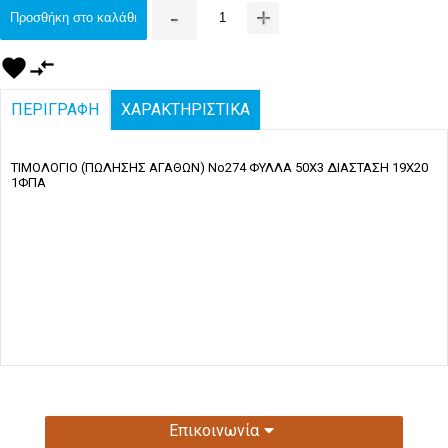
-
+
Προσθήκη στο καλάθι
favorite
compare_arrows
ΠΕΡΙΓΡΑΦΗ
ΧΑΡΑΚΤΗΡΙΣΤΙΚΑ
ΤΙΜΟΛΟΓΙΟ (ΠΩΛΗΣΗΣ ΑΓΑΘΩΝ) Νο274 ΦΥΛΛΑ 50Χ3 ΔΙΑΣΤΑΣΗ 19Χ20
1ΦΠΑ
Επικοινωνία