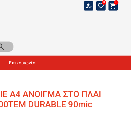
0
0
how_to_reg
favorite_border
shopping_cart
arch
Αναζήτηση
Επικοινωνία
ΙΕ Α4 ΑΝΟΙΓΜΑ ΣΤΟ ΠΛΑΙ
100TEM DURABLE 90mic